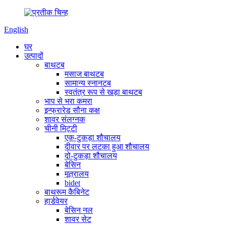
English
घर
उत्पादों
बाथटब
मसाज बाथटब
सामान्य स्नानटब
स्वतंत्र रूप से खड़ा बाथटब
भाप से भरा कमरा
इन्फ्रारेड सौना कक्ष
शावर संलग्नक
चीनी मिट्टी
एक-टुकड़ा शौचालय
दीवार पर लटका हुआ शौचालय
दो-टुकड़ा शौचालय
बेसिन
मूत्रालय
bidet
बाथरूम कैबिनेट
हार्डवेयर
बेसिन नल
शावर सेट