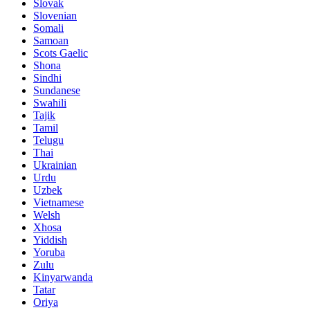
Slovak
Slovenian
Somali
Samoan
Scots Gaelic
Shona
Sindhi
Sundanese
Swahili
Tajik
Tamil
Telugu
Thai
Ukrainian
Urdu
Uzbek
Vietnamese
Welsh
Xhosa
Yiddish
Yoruba
Zulu
Kinyarwanda
Tatar
Oriya