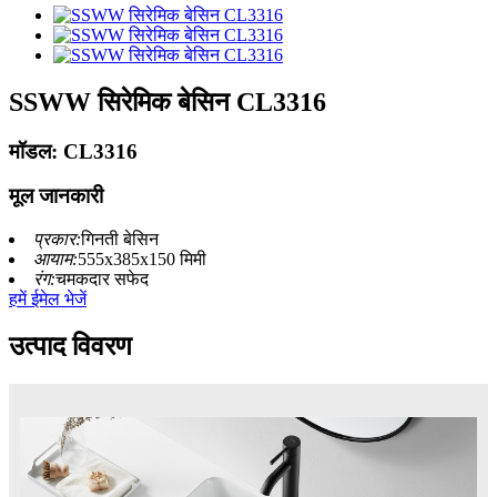
SSWW सिरेमिक बेसिन CL3316
मॉडल: CL3316
मूल जानकारी
प्रकार:
गिनती बेसिन
आयाम:
555x385x150 मिमी
रंग:
चमकदार सफेद
हमें ईमेल भेजें
उत्पाद विवरण