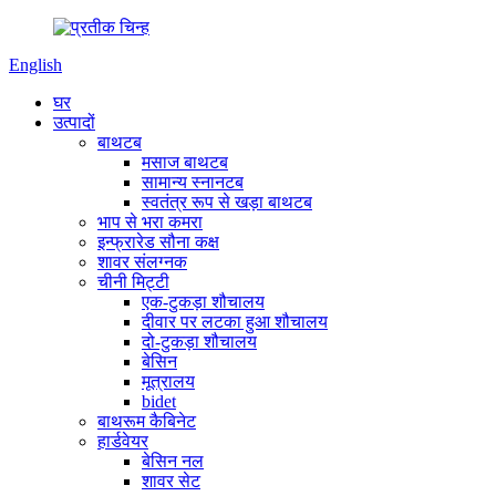
English
घर
उत्पादों
बाथटब
मसाज बाथटब
सामान्य स्नानटब
स्वतंत्र रूप से खड़ा बाथटब
भाप से भरा कमरा
इन्फ्रारेड सौना कक्ष
शावर संलग्नक
चीनी मिट्टी
एक-टुकड़ा शौचालय
दीवार पर लटका हुआ शौचालय
दो-टुकड़ा शौचालय
बेसिन
मूत्रालय
bidet
बाथरूम कैबिनेट
हार्डवेयर
बेसिन नल
शावर सेट