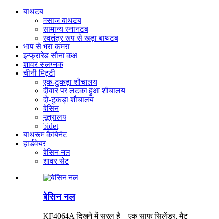
बाथटब
मसाज बाथटब
सामान्य स्नानटब
स्वतंत्र रूप से खड़ा बाथटब
भाप से भरा कमरा
इन्फ्रारेड सौना कक्ष
शावर संलग्नक
चीनी मिट्टी
एक-टुकड़ा शौचालय
दीवार पर लटका हुआ शौचालय
दो-टुकड़ा शौचालय
बेसिन
मूत्रालय
bidet
बाथरूम कैबिनेट
हार्डवेयर
बेसिन नल
शावर सेट
बेसिन नल
KF4064A दिखने में सरल है – एक साफ सिलेंडर, मैट